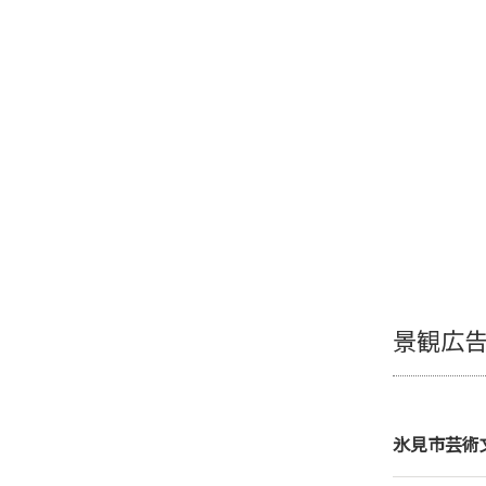
景観広
氷見市芸術