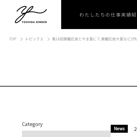
わたしたちの仕事
実績紹
TOP
トピックス
第16回景観広告とやま賞にて 景観広告大賞など2
Category
2
News